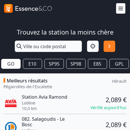
Trouvez la station la moins chère
GO
E10
SP95
SP98
E85
GPL
Meilleurs résultats
Hérault
Pégairolles-de-l'Escalette
Station Avia Ramond
2,089 €
Lodève
Vérifié aujourd'hui
10,0 km
082. Salagoudis - Le
2,089 €
Bosc