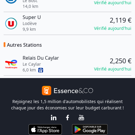
Le Bosc
Vérifié aujourd'hui
14,0 km
Super U
2,119 €
Lodève
Vérifié aujourd'hui
9,9 km
Autres Stations
Relais Du Caylar
2,250 €
Le Caylar
Vérifié aujourd'hui
6,0 km
Rejoignez les 1,5 million d'automobilistes qui réalisent
chaque jour des économies sur leur budget carburant !