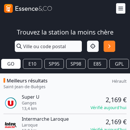
Trouvez la station la moins chère
GO
E10
SP95
SP98
E85
GPL
Meilleurs résultats
Hérault
Saint-Jean-de-Buèges
Super U
2,169 €
Ganges
Vérifié aujourd'hui
13,4 km
Intermarche Laroque
2,169 €
Laroque
Vérifié aujourd'hui