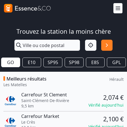
Trouvez la station la moins chère
GO
E10
SP95
SP98
E85
GPL
Meilleurs résultats
Hérault
Les Matelles
Carrefour St Clement
2,074 €
Saint-Clément-De-Rivière
Vérifié aujourd'hui
9,5 km
Carrefour Market
2,100 €
Le Crès
Vérifié aujourd'hui