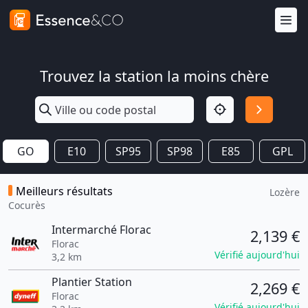
Trouvez la station la moins chère
GO
E10
SP95
SP98
E85
GPL
Meilleurs résultats
Lozère
Cocurès
Intermarché Florac
2,139 €
Florac
Vérifié aujourd'hui
3,2 km
Plantier Station
2,269 €
Florac
Vérifié aujourd'hui