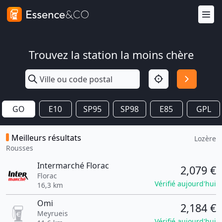
Trouvez la station la moins chère
GO
E10
SP95
SP98
E85
GPL
Meilleurs résultats
Lozère
Rousses
Intermarché Florac
2,079 €
Florac
Vérifié aujourd'hui
16,3 km
Omi
2,184 €
Meyrueis
Vérifié aujourd'hui