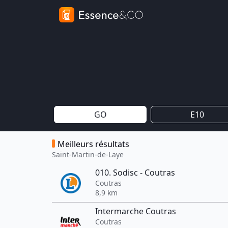
GO
E10
Meilleurs résultats
Saint-Martin-de-Laye
010. Sodisc - Coutras
Coutras
8,9 km
Intermarche Coutras
Coutras