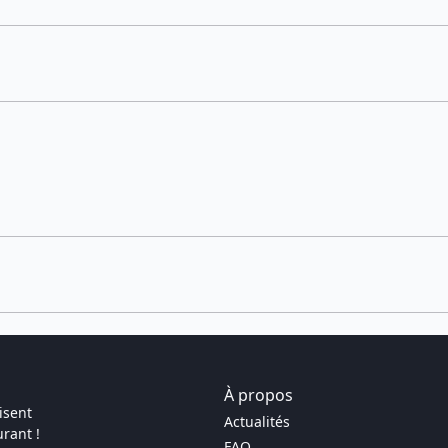
À propos
isent
Actualités
rant !
FAQ