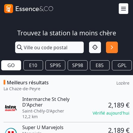
Trouvez la station la moins chère
GO
E10
SP95
SP98
E85
GPL
Meilleurs résultats
Lozère
La Chaze-de-Peyre
Intermarche St Chely
2,189 €
D'Apcher
Saint-Chély-D'Apcher
Vérifié aujourd'hui
12,2 km
Super U Marvejols
2,189 €