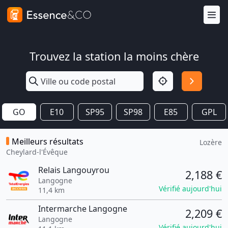
Trouvez la station la moins chère
GO
E10
SP95
SP98
E85
GPL
Meilleurs résultats
Lozère
Cheylard-l'Évêque
Relais Langouyrou
2,188 €
Langogne
Vérifié aujourd'hui
11,4 km
Intermarche Langogne
2,209 €
Langogne
Vérifié aujourd'hui