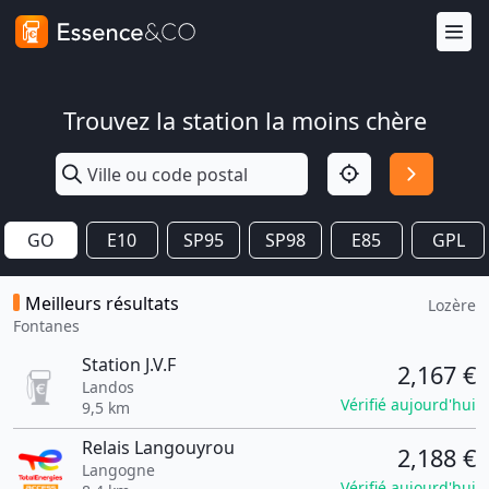
Trouvez la station la moins chère
GO
E10
SP95
SP98
E85
GPL
Meilleurs résultats
Lozère
Fontanes
Station J.V.F
2,167 €
Landos
Vérifié aujourd'hui
9,5 km
Relais Langouyrou
2,188 €
Langogne
Vérifié aujourd'hui