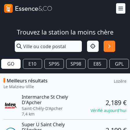
Trouvez la station la moins chère
GO
E10
SP95
SP98
E85
GPL
Meilleurs résultats
Lozère
Le Malzieu-Ville
Intermarche St Chely
2,189 €
D'Apcher
Saint-Chély-D'Apcher
Vérifié aujourd'hui
7,4 km
Super U Saint Chely