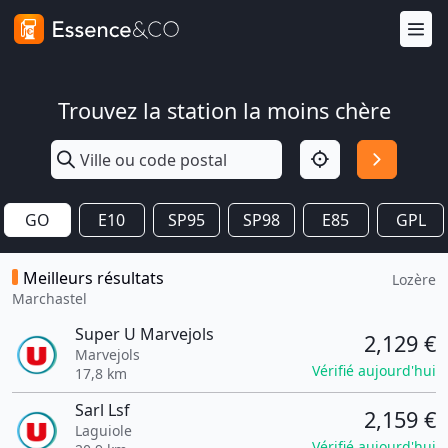
Trouvez la station la moins chère
GO
E10
SP95
SP98
E85
GPL
Meilleurs résultats
Lozère
Marchastel
Super U Marvejols
2,129 €
Marvejols
Vérifié aujourd'hui
17,8 km
Sarl Lsf
2,159 €
Laguiole
Vérifié aujourd'hui