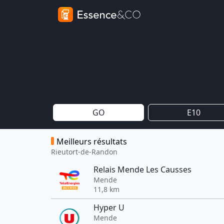
GO
E10
Meilleurs résultats
Rieutort-de-Randon
Relais Mende Les Causses
Mende
11,8 km
Hyper U
Mende