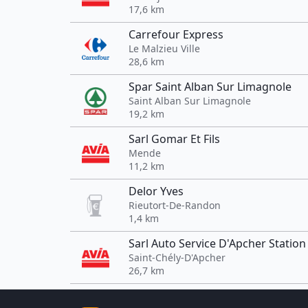
17,6 km
Carrefour Express
Le Malzieu Ville
28,6 km
Spar Saint Alban Sur Limagnole
Saint Alban Sur Limagnole
19,2 km
Sarl Gomar Et Fils
Mende
11,2 km
Delor Yves
Rieutort-De-Randon
1,4 km
Sarl Auto Service D'Apcher Station
Saint-Chély-D'Apcher
26,7 km