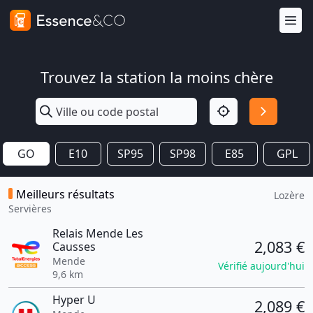
Trouvez la station la moins chère
GO
E10
SP95
SP98
E85
GPL
Meilleurs résultats
Lozère
Servières
Relais Mende Les
2,083 €
Causses
Mende
Vérifié aujourd'hui
9,6 km
Hyper U
2,089 €