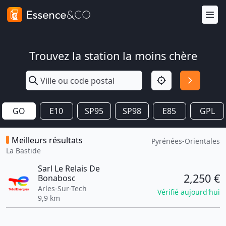
Trouvez la station la moins chère
GO
E10
SP95
SP98
E85
GPL
Meilleurs résultats
Pyrénées-Orientales
La Bastide
Sarl Le Relais De
2,250 €
Bonabosc
Arles-Sur-Tech
Vérifié aujourd'hui
9,9 km