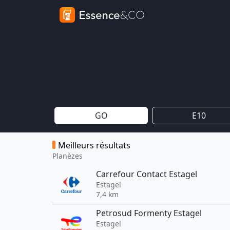
GO
E10
Meilleurs résultats
Planèzes
Carrefour Contact Estagel
Estagel
7,4 km
Petrosud Formenty Estagel
Estagel