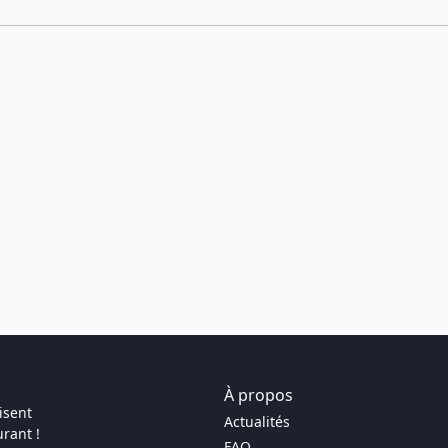
À propos
isent
Actualités
rant !
FAQ