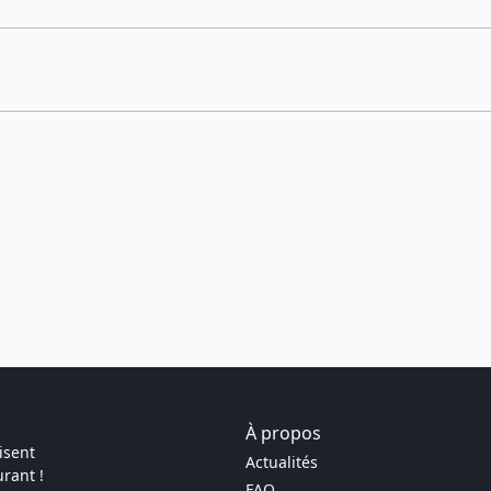
À propos
isent
Actualités
rant !
FAQ