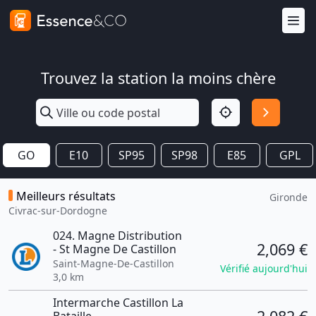
Trouvez la station la moins chère
GO
E10
SP95
SP98
E85
GPL
Meilleurs résultats
Gironde
Civrac-sur-Dordogne
024. Magne Distribution
2,069 €
- St Magne De Castillon
Saint-Magne-De-Castillon
Vérifié aujourd'hui
3,0 km
Intermarche Castillon La