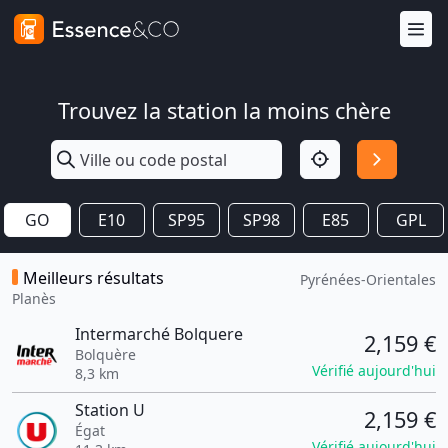
Trouvez la station la moins chère
GO
E10
SP95
SP98
E85
GPL
Meilleurs résultats
Pyrénées-Orientales
Planès
Intermarché Bolquere
2,159 €
Bolquère
Vérifié aujourd'hui
8,3 km
Station U
2,159 €
Égat
Vérifié aujourd'hui