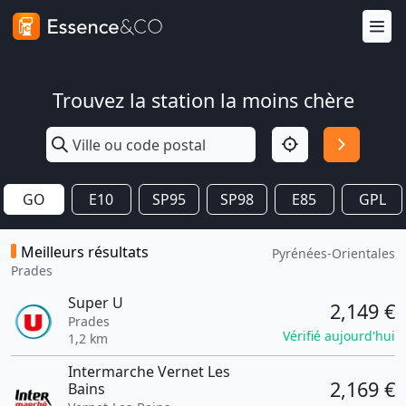
Trouvez la station la moins chère
GO
E10
SP95
SP98
E85
GPL
Meilleurs résultats
Pyrénées-Orientales
Prades
Super U
2,149 €
Prades
Vérifié aujourd'hui
1,2 km
Intermarche Vernet Les
2,169 €
Bains