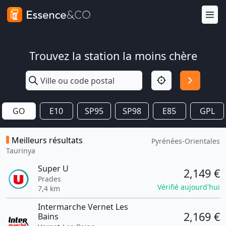
Trouvez la station la moins chère
GO
E10
SP95
SP98
E85
GPL
Meilleurs résultats
Pyrénées-Orientales
Taurinya
Super U
2,149 €
Prades
Vérifié aujourd'hui
7,4 km
Intermarche Vernet Les
2,169 €
Bains