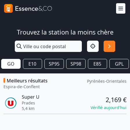
Trouvez la station la moins chère
GO
E10
SP95
SP98
E85
GPL
Meilleurs résultats
Pyrénées-Orientales
Espira-de-Conflent
Super U
2,169 €
Prades
Vérifié aujourd'hui
5,4 km