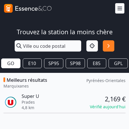
Trouvez la station la moins chère
GO
E10
SP95
SP98
E85
GPL
Meilleurs résultats
Pyrénées-Orientales
Marquixanes
Super U
2,169 €
Prades
Vérifié aujourd'hui
4,8 km