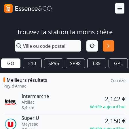
Trouvez la station la moins chère
GO
E10
SP95
SP98
E85
GPL
Meilleurs résultats
Corrèze
Puy-d'Arnac
Intermarche
2,142 €
Altillac
Vérifié aujourd'hui
8,4 km
Super U
2,150 €
Meyssac
Vérifié aujourd'hui