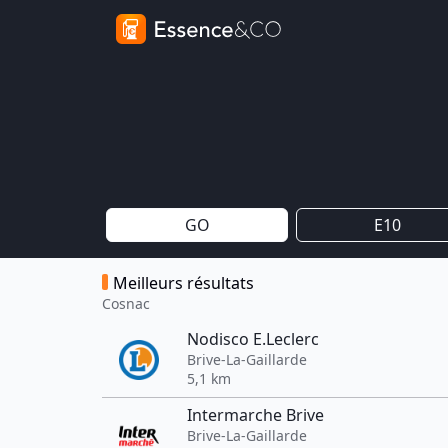
GO
E10
Meilleurs résultats
Cosnac
Nodisco E.Leclerc
Brive-La-Gaillarde
5,1 km
Intermarche Brive
Brive-La-Gaillarde