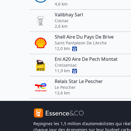
4,6 km
Valibhay Sarl
Cosnac
2,6 km
Shell Aire Du Pays De Brive
Saint Pantaleon De L'Arche
12,0 km
Eni A20 Aire De Pech Montat
Cressensac
11,9 km
Relais Star Le Pescher
Le Pescher
13,6 km
Rejoignez les 1,5 million d'automobilistes qui réal
chaque jour des économies sur leur budget carbu