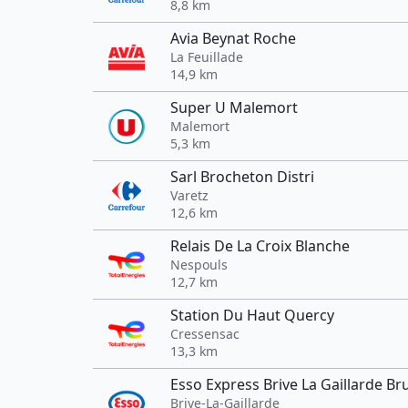
8,8 km
Avia Beynat Roche
La Feuillade
14,9 km
Super U Malemort
Malemort
5,3 km
Sarl Brocheton Distri
Varetz
12,6 km
Relais De La Croix Blanche
Nespouls
12,7 km
Station Du Haut Quercy
Cressensac
13,3 km
Esso Express Brive La Gaillarde Br
Brive-La-Gaillarde