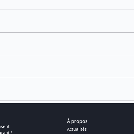
À propos
isent
Actualités
rant !