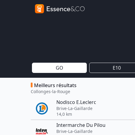
GO
E10
Meilleurs résultats
Collonges-la-Rouge
Nodisco E.Leclerc
Brive-La-Gaillarde
14,0 km
Intermarche Du Pilou
Brive-La-Gaillarde