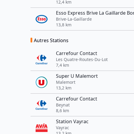
12,4 km
Esso Express Brive La Gaillarde B
Brive-La-Gaillarde
13,8 km
Autres Stations
Carrefour Contact
Les Quatre-Routes-Du-Lot
7,4 km
Super U Malemort
Malemort
13,2 km
Carrefour Contact
Beynat
8,6 km
Station Vayrac
Vayrac
13,2 km