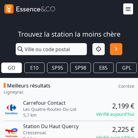
Trouvez la station la moins chère
GO
E10
SP95
SP98
E85
GPL
Meilleurs résultats
Corrèze
Ligneyrac
Carrefour Contact
2,199 €
Les Quatre-Routes-Du-Lot
Vérifié aujourd'hui
5,7 km
Station Du Haut Quercy
2,225 €
Cressensac
Vérifié aujourd'hui