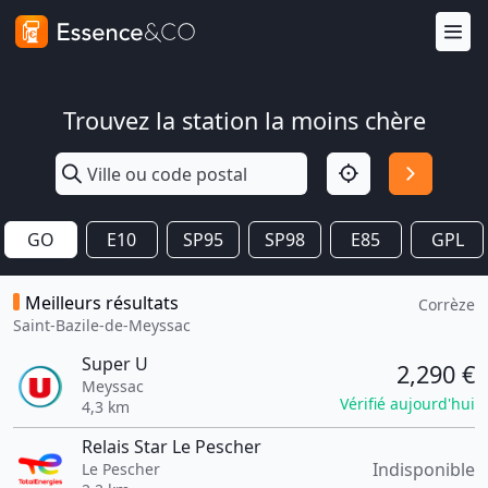
Trouvez la station la moins chère
GO
E10
SP95
SP98
E85
GPL
Meilleurs résultats
Corrèze
Saint-Bazile-de-Meyssac
Super U
2,290 €
Meyssac
Vérifié aujourd'hui
4,3 km
Relais Star Le Pescher
Indisponible
Le Pescher