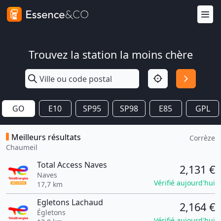
Trouvez la station la moins chère
GO
E10
SP95
SP98
E85
GPL
Meilleurs résultats
Corrèze
Chaumeil
Total Access Naves
2,131 €
Naves
Vérifié aujourd'hui
17,7 km
Egletons Lachaud
2,164 €
Égletons
Vérifié aujourd'hui