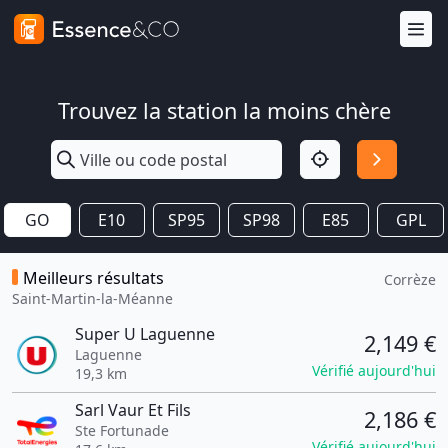
Trouvez la station la moins chère
GO
E10
SP95
SP98
E85
GPL
Meilleurs résultats
Corrèze
Saint-Martin-la-Méanne
Super U Laguenne
2,149 €
Laguenne
Vérifié aujourd'hui
19,3 km
Sarl Vaur Et Fils
2,186 €
Ste Fortunade
Vérifié aujourd'hui