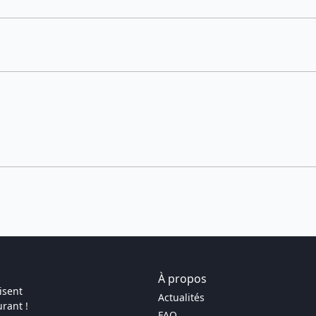
À propos
isent
Actualités
rant !
FAQ