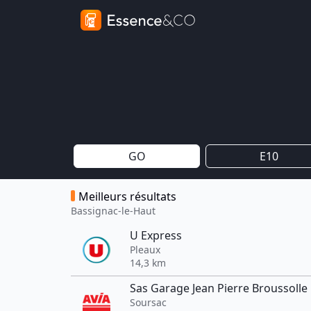
GO
E10
Meilleurs résultats
Bassignac-le-Haut
U Express
Pleaux
14,3 km
Sas Garage Jean Pierre Broussolle
Soursac