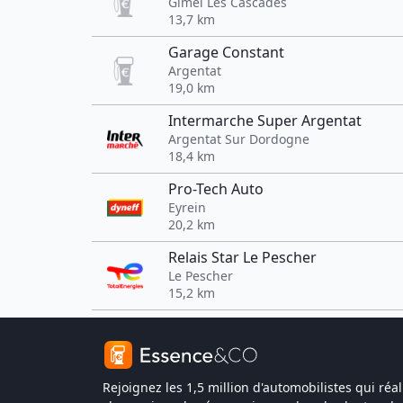
Gimel Les Cascades
13,7 km
Garage Constant
Argentat
19,0 km
Intermarche Super Argentat
Argentat Sur Dordogne
18,4 km
Pro-Tech Auto
Eyrein
20,2 km
Relais Star Le Pescher
Le Pescher
15,2 km
Rejoignez les 1,5 million d'automobilistes qui réal