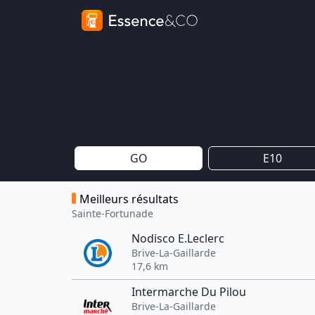
GO
E10
Meilleurs résultats
Sainte-Fortunade
Nodisco E.Leclerc
Brive-La-Gaillarde
17,6 km
Intermarche Du Pilou
Brive-La-Gaillarde