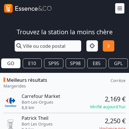
Trouvez la station la moins chère
GO
E10
SP95
SP98
E85
GPL
Meilleurs résultats
Corrèze
Margerides
Carrefour Market
2,169 €
Bort-Les-Orgues
Vérifié aujourd'hui
8,8 km
Patrick Theil
2,250 €
Bort Les Orgues
Vigilance prix