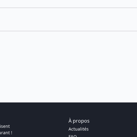
À propos
isent
Actualités
rant !
FAQ