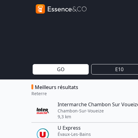
GO
E10
Meilleurs résultats
Reterre
Intermarche Chambon Sur Voueiz
Chambon-Sur-Voueize
9,3 km
U Express
Évaux-Les-Bains