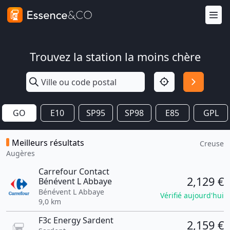
Trouvez la station la moins chère
GO
E10
SP95
SP98
E85
GPL
Meilleurs résultats
Creuse
Augères
Carrefour Contact
2,129 €
Bénévent L Abbaye
Bénévent L Abbaye
Vérifié aujourd'hui
9,0 km
F3c Energy Sardent
2,159 €