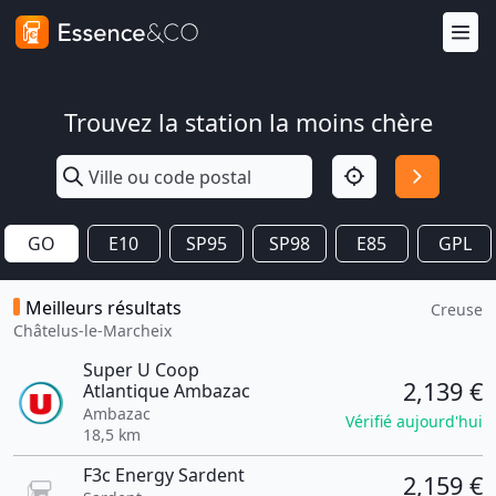
Trouvez la station la moins chère
GO
E10
SP95
SP98
E85
GPL
Meilleurs résultats
Creuse
Châtelus-le-Marcheix
Super U Coop
2,139 €
Atlantique Ambazac
Ambazac
Vérifié aujourd'hui
18,5 km
F3c Energy Sardent
2,159 €