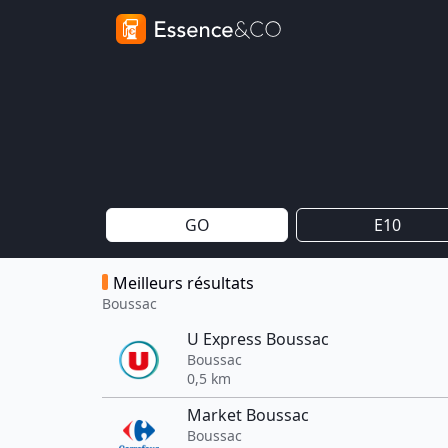
GO
E10
Meilleurs résultats
Boussac
U Express Boussac
Boussac
0,5 km
Market Boussac
Boussac