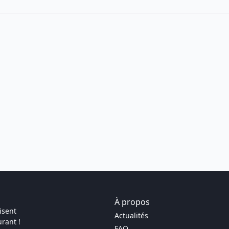
À propos
isent
Actualités
rant !
FAQ