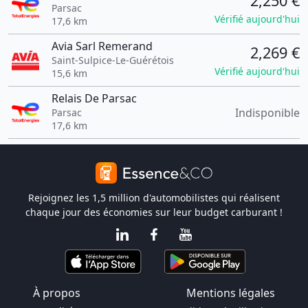
2,250 €
Parsac
Vérifié aujourd'hui
17,6 km
Avia Sarl Remerand
2,269 €
Saint-Sulpice-Le-Guérétois
Vérifié aujourd'hui
15,6 km
Relais De Parsac
Indisponible
Parsac
17,6 km
Rejoignez les 1,5 million d'automobilistes qui réalisent
chaque jour des économies sur leur budget carburant !
À propos
Mentions légales