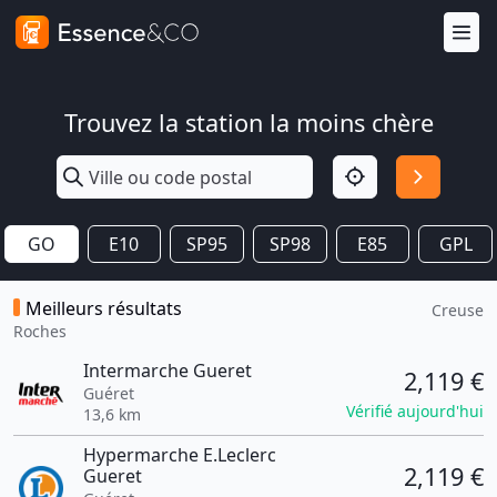
Trouvez la station la moins chère
GO
E10
SP95
SP98
E85
GPL
Meilleurs résultats
Creuse
Roches
Intermarche Gueret
2,119 €
Guéret
Vérifié aujourd'hui
13,6 km
Hypermarche E.Leclerc
2,119 €
Gueret