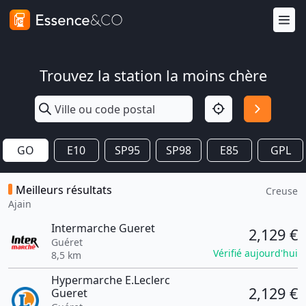
Trouvez la station la moins chère
GO
E10
SP95
SP98
E85
GPL
Meilleurs résultats
Creuse
Ajain
Intermarche Gueret
2,129 €
Guéret
Vérifié aujourd'hui
8,5 km
Hypermarche E.Leclerc
2,129 €
Gueret