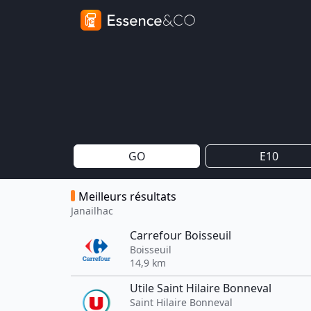
GO
E10
Meilleurs résultats
Janailhac
Carrefour Boisseuil
Boisseuil
14,9 km
Utile Saint Hilaire Bonneval
Saint Hilaire Bonneval