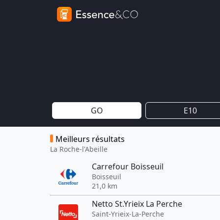
GO
E10
Meilleurs résultats
La Roche-l'Abeille
Carrefour Boisseuil
Boisseuil
21,0 km
Netto St.Yrieix La Perche
Saint-Yrieix-La-Perche