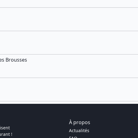
Les Brousses
À propos
isent
Actualités
rant !