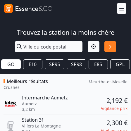
Trouvez la station la moins chère
GO
E10
SP95
SP98
E85
GPL
Meilleurs résultats
Meurthe-et-Moselle
Crusnes
Intermarche Aumetz
2,192 €
Aumetz
Vigilance prix
3,2 km
Station 3f
2,300 €
Villers La Montagne
Vigilance prix