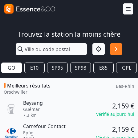
Trouvez la station la moins chère
GO
E10
SP95
SP98
E85
GPL
Meilleurs résultats
Bas-Rhin
Orschwiller
Beysang
2,159 €
Guémar
Vérifié aujourd'hui
7,3 km
Carrefour Contact
2,159 €
Epfig
Vérifié aujourd'hui