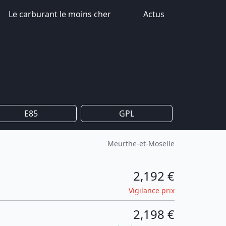
Le carburant le moins cher
Actus
E85
GPL
Meurthe-et-Moselle
2,192 €
Vigilance prix
2,198 €