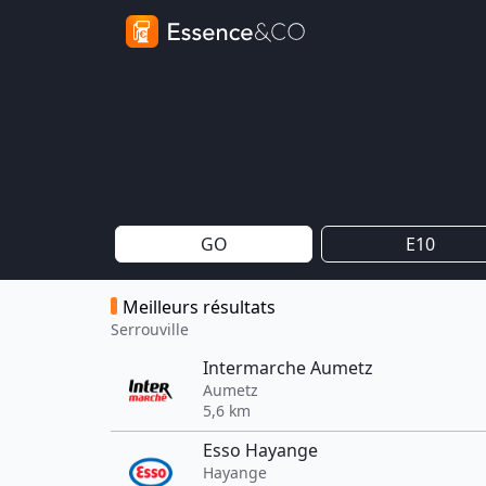
GO
E10
Meilleurs résultats
Serrouville
Intermarche Aumetz
Aumetz
5,6 km
Esso Hayange
Hayange