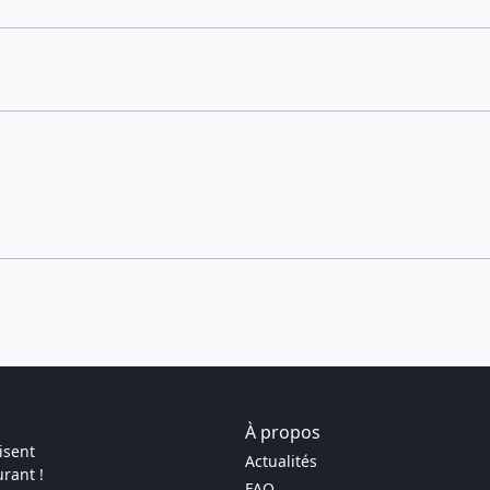
À propos
isent
Actualités
rant !
FAQ