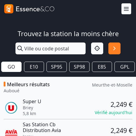
Trouvez la station la moins chère
GO
E10
SP95
SP98
E85
GPL
Meilleurs résultats
Meurthe-et-Moselle
Auboué
Super U
2,249 €
Briey
Vérifié aujourd'hui
5,8 km
Sas Station Cb
2,249 €
Distribution Avia