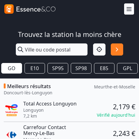
Trouvez la station la moins chère
GO
E10
SP95
SP98
E85
GPL
Meilleurs résultats
Meurthe-et-Moselle
Doncourt-lès-Longuyon
Total Access Longuyon
2,179 €
Longuyon
Vérifié aujourd'hui
7,2 km
Carrefour Contact
2,243 €
Mercy-Le-Bas