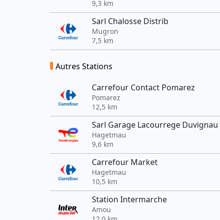
9,3 km
Sarl Chalosse Distrib
Mugron
7,5 km
Autres Stations
Carrefour Contact Pomarez
Pomarez
12,5 km
Sarl Garage Lacourrege Duvignau
Hagetmau
9,6 km
Carrefour Market
Hagetmau
10,5 km
Station Intermarche
Amou
12,0 km