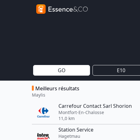
GO
E10
Meilleurs résultats
Maylis
Carrefour Contact Sarl Shorion
Montfort-En-Chalosse
11,0 km
Station Service
Hagetmau