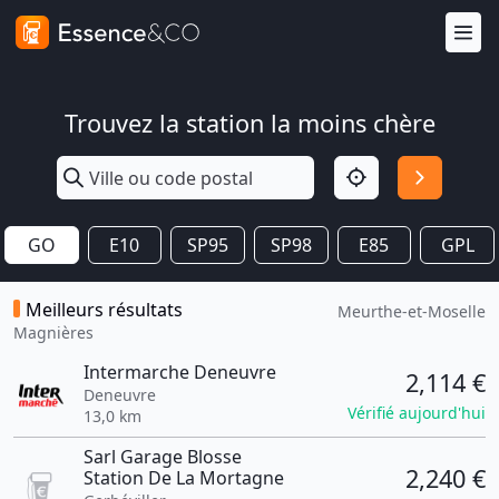
Trouvez la station la moins chère
GO
E10
SP95
SP98
E85
GPL
Meilleurs résultats
Meurthe-et-Moselle
Magnières
Intermarche Deneuvre
2,114 €
Deneuvre
Vérifié aujourd'hui
13,0 km
Sarl Garage Blosse
2,240 €
Station De La Mortagne