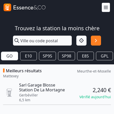
Trouvez la station la moins chère
GO
E10
SP95
SP98
E85
GPL
Meilleurs résultats
Meurthe-et-Moselle
Mattexey
Sarl Garage Blosse
2,240 €
Station De La Mortagne
Gerbéviller
Vérifié aujourd'hui
6,5 km