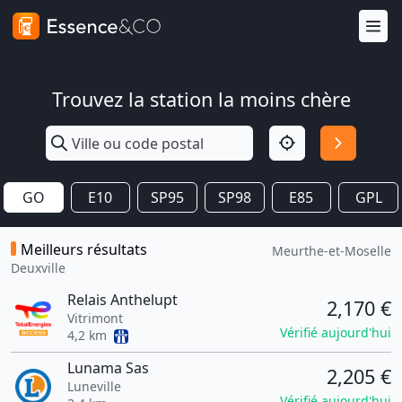
Trouvez la station la moins chère
GO
E10
SP95
SP98
E85
GPL
Meilleurs résultats
Meurthe-et-Moselle
Deuxville
Relais Anthelupt
2,170 €
Vitrimont
Vérifié aujourd'hui
4,2 km
Lunama Sas
2,205 €
Luneville
Vérifié aujourd'hui